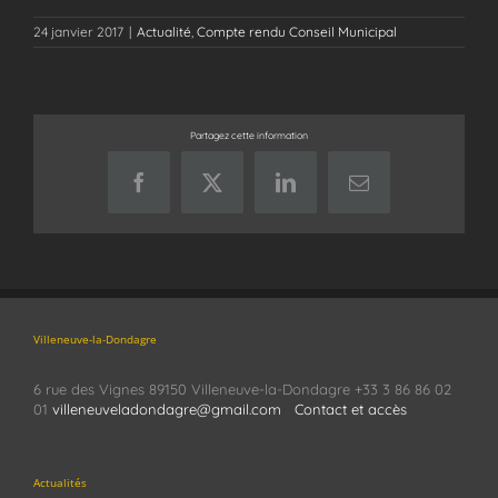
24 janvier 2017
|
Actualité
,
Compte rendu Conseil Municipal
Partagez cette information
Facebook
X
LinkedIn
Email
Villeneuve-la-Dondagre
6 rue des Vignes 89150 Villeneuve-la-Dondagre +33 3 86 86 02
01
villeneuveladondagre@gmail.com
Contact et accès
Actualités