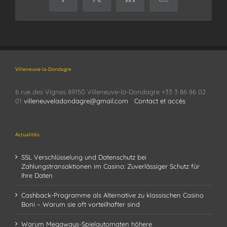
Facebook
X
LinkedIn
Email
Villeneuve-la-Dondagre
6 rue des Vignes 89150 Villeneuve-la-Dondagre +33 3 86 86 02
01
villeneuveladondagre@gmail.com
Contact et accès
Actualités
SSL Verschlüsselung und Datenschutz bei
Zahlungstransaktionen im Casino: Zuverlässiger Schutz für
Ihre Daten
Cashback-Programme als Alternative zu klassischen Casino
Boni – Warum sie oft vorteilhafter sind
Warum Megaways-Spielautomaten höhere