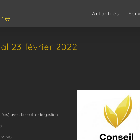
Actualités
Ser
al 23 février 2022
ées) avec le centre de gestion
s,
rdins),