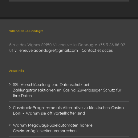
Villeneuve-la-Dondagre
6 rue des Vignes 89150 Villeneuve-la-Dondagre +33 3 86 86 02
01
villeneuveladondagre@gmail.com
Contact et accès
Actualités
SSL Verschlüsselung und Datenschutz bei
Zahlungstransaktionen im Casino: Zuverlässiger Schutz für
Ihre Daten
Cashback-Programme als Alternative zu klassischen Casino
Boni – Warum sie oft vorteilhafter sind
Warum Megaways-Spielautomaten höhere
Gewinnmöglichkeiten versprechen